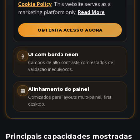
t
Cookie Policy
. This website serves as a
e
marketing platform only.
Read More
d
S
OBTENHA ACESSO AGORA
t
a
t
UI com borda neon
⟠
e
Campos de alto contraste com estados de
s
validação inequívocos.
+
1
Alinhamento do painel
▦
Otimizados para layouts multi-painel, first
desktop.
Principais capacidades mostradas