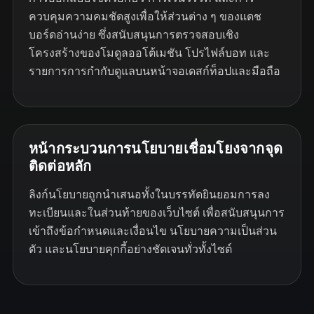
ควบคุมความคมชัดสูงเพื่อให้ส่วนต่าง ๆ ของแดช
บอร์ดอ่านง่าย ซึ่งสนับสนุนการตรวจสอบเชิง
โครงสร้างของโมดูลออโต้เมชัน โปรไฟล์บอท และ
รายการการกำกับดูแลบนหน้าจอเดสก์ท็อปและมือถือ
หน้ากระบวนการนโยบายเชื่อมโยงจากจุด
ติดต่อหลัก
ลิงก์นโยบายถูกนำเสนอทั้งในบรรทัดยินยอมการลง
ทะเบียนและในส่วนท้ายของเว็บไซต์ เพื่อสนับสนุนการ
เข้าถึงข้อกำหนดและเงื่อนไข นโยบายความเป็นส่วน
ตัว และนโยบายคุกกี้อย่างชัดเจนทั่วทั้งไซต์