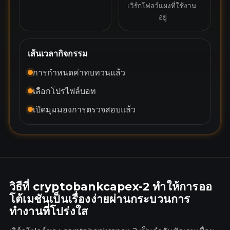
เวิร์กโฟลว์
แผงที่ใช้งาน
อยู่
เส้นเวลากิจกรรม
การกำหนดค่าทบทวนแล้ว
เลือกโปรไฟล์บอท
เปิดมุมมองการตรวจสอบแล้ว
วิธีที่ cryptobankcapex-2 ทำให้การออ
โต้เมชันเป็นเรื่องง่ายผ่านกระบวนการ
ทำงานที่โปร่งใส