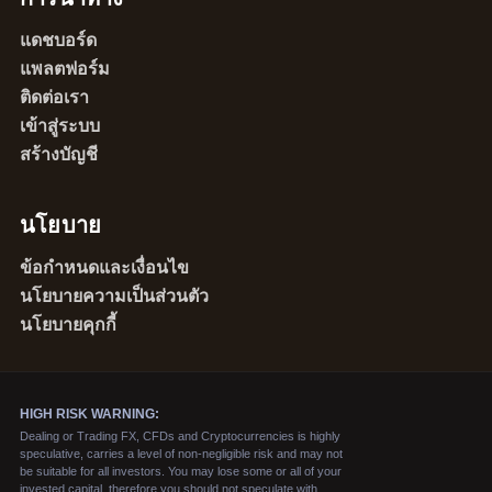
แดชบอร์ด
แพลตฟอร์ม
ติดต่อเรา
เข้าสู่ระบบ
สร้างบัญชี
นโยบาย
ข้อกำหนดและเงื่อนไข
นโยบายความเป็นส่วนตัว
นโยบายคุกกี้