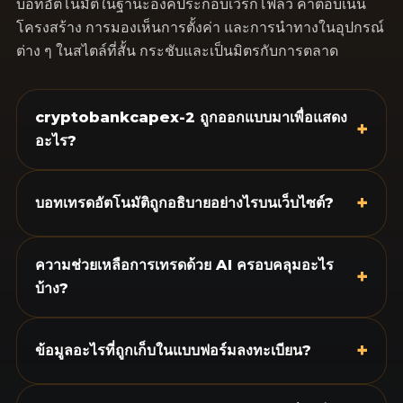
บอทอัตโนมัติในฐานะองค์ประกอบเวิร์กโฟลว์ คำตอบเน้น
โครงสร้าง การมองเห็นการตั้งค่า และการนำทางในอุปกรณ์
ต่าง ๆ ในสไตล์ที่สั้น กระชับและเป็นมิตรกับการตลาด
cryptobankcapex-2 ถูกออกแบบมาเพื่อแสดง
+
อะไร?
+
บอทเทรดอัตโนมัติถูกอธิบายอย่างไรบนเว็บไซต์?
ความช่วยเหลือการเทรดด้วย AI ครอบคลุมอะไร
+
บ้าง?
+
ข้อมูลอะไรที่ถูกเก็บในแบบฟอร์มลงทะเบียน?