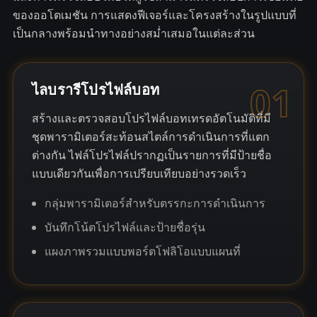
ของออโตเมชัน การแสดงฟีเจอร์และโครงสร้างในรูปแบบที่
เป็นกลางพร้อมนำทางอย่างสม่ำเสมอในแต่ละส่วน
01
ไลบรารีโปรไฟล์บอท
สร้างและตรวจสอบโปรไฟล์บอทเทรดอัตโนมัติที่มี
ชุดพารามิเตอร์สะท้อนสไตล์การดำเนินการที่แตก
ต่างกัน ไฟล์โปรไฟล์ปรากฏเป็นรายการที่มีป้ายชื่อ
แบบเดียวกันเพื่อการเปรียบเทียบอย่างรวดเร็ว
กลุ่มพารามิเตอร์สำหรับตรรกะการดำเนินการ
บันทึกโน้ตโปรไฟล์และป้ายชื่อรุ่น
แผงภาพรวมแบบพอร์ตโฟลิโอแบบแผนที่