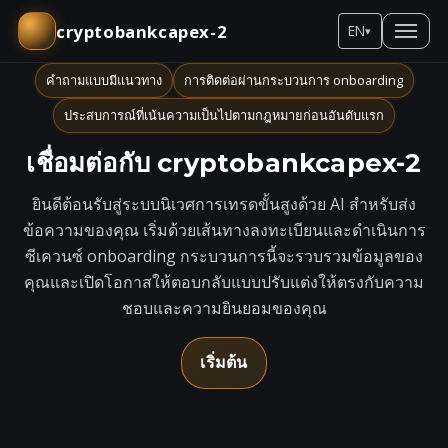
cryptobankcapex-2
EN
▾
คำถามแบบมีแนวทาง
การติดต่อผ่านกระบวนการ onboarding
ประสบการณ์ที่เน้นความเป็นไปตามกฎหมายก่อนอันดับแรก
เชื่อมต่อกับ cryptobankcapex-2
ยินดีต้อนรับสู่ระบบนิเวศการเทรดขั้นสูงด้วย AI สำหรับส่ง
ข้อความของคุณ เริ่มด้วยเส้นทางลงทะเบียนและดำเนินการ
ซีเควนซ์ onboarding กระบวนการนี้จะรวบรวมข้อมูลของ
คุณและเปิดโอกาสให้ตอบกลับแบบปรับแต่งให้ตรงกับความ
ชอบและความยินยอมของคุณ
เริ่มต้น