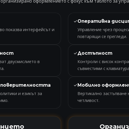
е организирано оформлението с фокус към таблото за упра
✓
Оперативна дисци
кво показва интерфейсът и
Управление чрез процеси
повтарящи се прегледи.
✓
лност
Достъпност
ват двусмислието в
Контроли с висок контра
а.
съвместими с клавиатура
✓
у поверителността
Мобилно оформлени
олитики и езикът за
Вертикално застъпване н
имо.
четливост.
анието
Органи