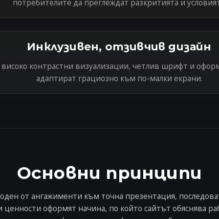
потребителите да преглеждат разкритията и условият
Инклузивен, отзивчив дизайн
 високо контрастни визуализации, четлив шрифт и оформ
адаптират грациозно към по-малки екрани.
Основни принципи
воден от ангажименти към точна презентация, последова
и ценности оформят начина, по който сайтът обяснява ра