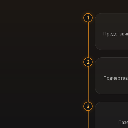
1
Представян
2
Подчертава
3
Пазе