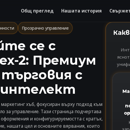
Общ преглед
Нашата история
Свържете
енности
Прозрачно управление
Какв
йте се с
Инт
ex-2: Премиум
яснот
унифи
 търговия с
 интелект
Ма
 маркетинг хъб, фокусиран върху подход към
п
ло за управление. Тази страница подчертава
о
 оформления и конфигурируемостта с кратък,
ие, нашата цел и основните вярвания, които
хар