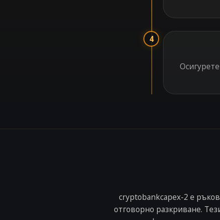
4
Осигурете
cryptobankcapex-2 е ръко
отговорно разкриване. Тез