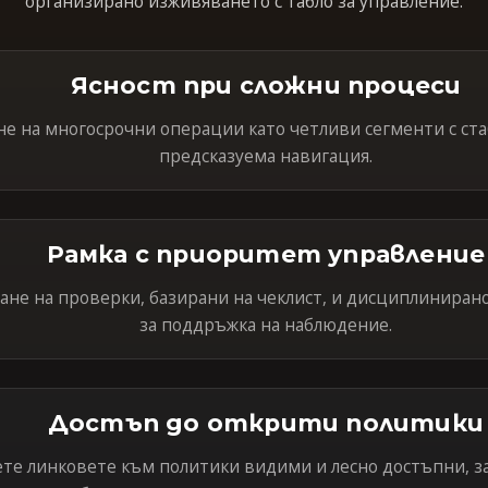
организирано изживяването с табло за управление.
Ясност при сложни процеси
е на многосрочни операции като четливи сегменти с ста
предсказуема навигация.
Рамка с приоритет управление
не на проверки, базирани на чеклист, и дисциплиниран
за поддръжка на наблюдение.
Достъп до открити политики
те линковете към политики видими и лесно достъпни, за