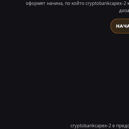
оформят начина, по който cryptobankcapex-
диза
НАЧ
cryptobankcapex-2 е пред