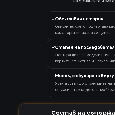
на финансите и как 
✓
Обективна история
Описание, което подчертава ка
как са организирани секциите.
✓
Степен на последовате
Повтарящите се модели намаля
картите, етикетите и навигацият
✓
Мисъл, фокусирана върх
Ясен достъп до страниците на п
съгласие, там където е необход
Състав на съдърж