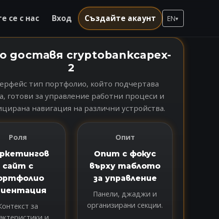
 се с нас
Вход
Създайте акаунт
EN
▾
о доставя cryptobankcapex-
2
ерфейс тип портфолио, който подчертава
а, готови за управление работни процеси и
цирана навигация на различни устройства.
Роля
Опит
ркетингов
Опит с фокус
сайт с
върху таблото
ортфолио
за управление
риентация
Панели, джаджи и
организирани секции.
Контекст за
актеристики и