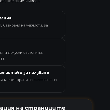
вление за четливост.
плина
, базирани на чеклисти, за
ст и фокусни състояния,
та.
е готово за ползване
а малки екрани за запазване на
зация на страниците