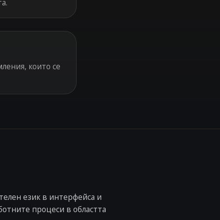
а.
ления, които се
телен език в интерфейса и
ботните процеси в областта