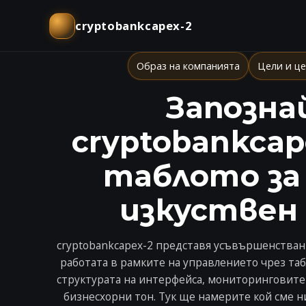
cryptobankcapex-2
Образ на компанията
Цели и ц
Запозна
cryptobankcap
таблото за
изкуствен
cryptobankcapex-2 представя усъвършенстван
работата в рамките на управлението чрез таб
структурата на интерфейса, мониторинговите
бизнесхорни тон. Тук ще намерите кой сме н