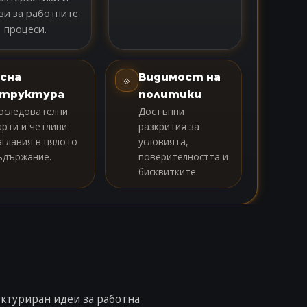
зи за работните
процеси.
сна
Видимост на
⟐
труктура
политики
оследователни
Достъпни
арти и четливи
разкрития за
аглавия в цялото
условията,
ъдържание.
поверителността и
бисквитките.
уктуриран идеи за работна