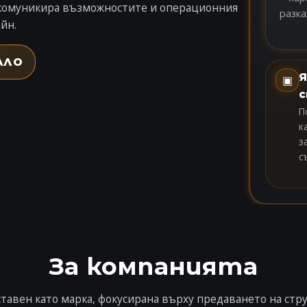
2 комуникира възможностите и операционния
разка
йн.
АЛО
Я
▣
с
П
к
з
с
За компанията
ставен като марка, фокусирана върху предаването на стр