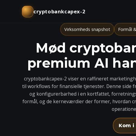
cryptobankcapex-2
Virksomheds snapshot
Formål &
Mød cryptoban
premium AI ha
cryptobankcapex-2 viser en raffineret marketingh
til workflows for finansielle tjenester. Denne sid
og konfigurerbarhed i en kortfattet, forretning
formål, og de kerneværdier der former, hvordan 
operatione
Kom i