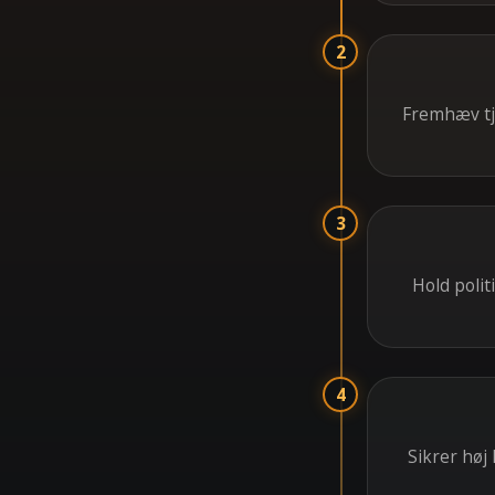
2
Fremhæv tje
3
Hold polit
4
Sikrer høj 