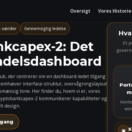
Oversigt
Vores Historie
 værdier
Gennemsigtig ledelse
Hva
kcapex-2: Det
Et p
govern
ndelsdashboard
ub, der centrerer om en dashboard-ledet tilgang
e fremhæver interface-struktur, overvågningslayout
Port
smæssig tone. Her finder du, hvem vi er, vores
m
cryptobankcapex-2 kommunikerer kapabiliteter og
Konte
lt design.
wor
 gang
K
▣