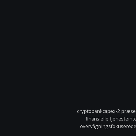
cryptobankcapex-2 præsen
finansielle tjenestei
overvågningsfokuserede p