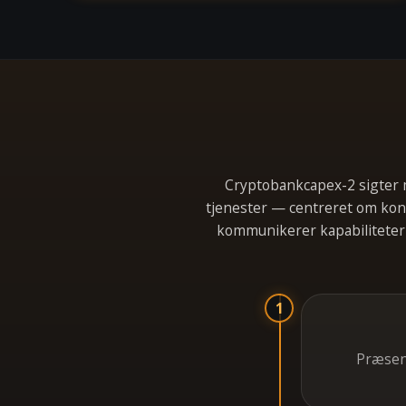
Cryptobankcapex-2 sigter m
tjenester — centreret om kon
kommunikerer kapabiliteter 
1
Præsent