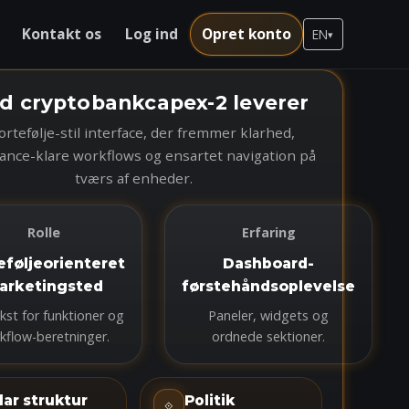
Kontakt os
Log ind
Opret konto
EN
▾
d cryptobankcapex-2 leverer
ortefølje-stil interface, der fremmer klarhed,
ance-klare workflows og ensartet navigation på
tværs af enheder.
Rolle
Erfaring
eføljeorienteret
Dashboard-
arketingsted
førstehåndsoplevelse
kst for funktioner og
Paneler, widgets og
kflow-beretninger.
ordnede sektioner.
lar struktur
Politik
⟐