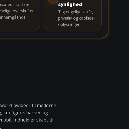
nsartede kort og
synlighed
æselige overskrifter
Tilgængelige vilkår,
ennemgående.
privatliv og cookies-
oplysninger.
workflowidéer til moderne
g, konfigurerbarhed og
bil. Indhold er skabt til
.