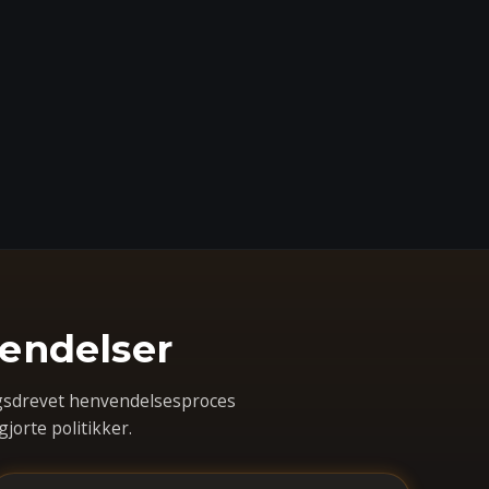
vendelser
ngsdrevet henvendelsesproces
jorte politikker.