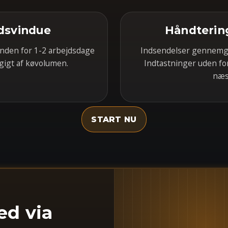
idsvindue
Håndtering
inden for 1-2 arbejdsdage
Indsendelser gennemgå
gigt af køvolumen.
Indtastninger uden fo
næs
START NU
ed via