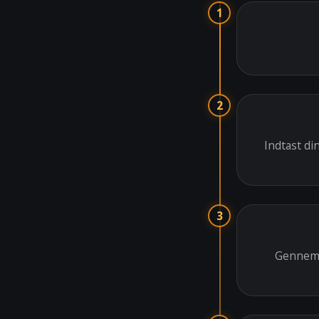
1
2
Indtast di
3
Gennemgå