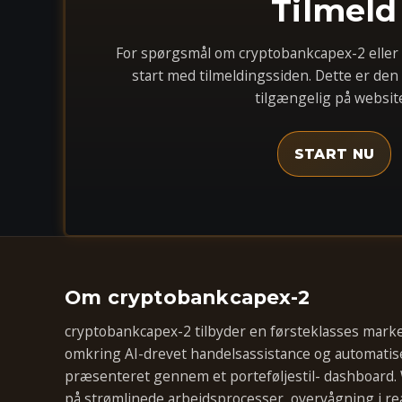
Tilmeld
For spørgsmål om cryptobankcapex-2 eller
start med tilmeldingssiden. Dette er den
tilgængelig på website
START NU
Om cryptobankcapex-2
cryptobankcapex-2 tilbyder en førsteklasses mark
omkring AI-drevet handelsassistance og automatise
præsenteret gennem et porteføljestil- dashboard.
på strømlinede arbejdsprocesser, overvågning i rea