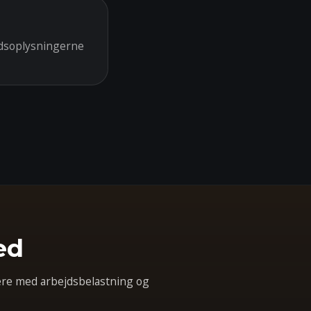
idsoplysningerne
ed
ere med arbejdsbelastning og