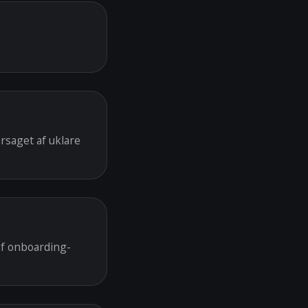
rsaget af uklare
af onboarding-