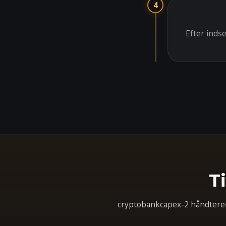
4
Efter inds
T
cryptobankcapex-2 håndterer