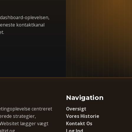
 dashboard-oplevelsen,
 eneste kontaktkanal
t.
Navigation
etingoplevelse centreret
Oversigt
rede strategier,
Vores Historie
 Websitet lægger vægt
Kontakt Os
ltid og
Log Ind