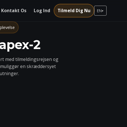
Kontakt Os
Log Ind
Tilmeld Dig Nu
EN
▾
plevelse
apex-2
art med tilmeldingsrejsen og
 muliggør en skræddersyet
utninger.