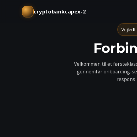
cryptobankcapex-2
Vejledt
Forbi
Velkommen til et førsteklas
gennemfør onboarding-sek
respons 