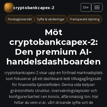
cryptobankcapex-2
EN
▾
Företagsöversikt
Syfte & värderingar
Transparant styrning
Möt
cryptobankcapex-2:
Den premium AI-
handelsdashboarden
cryptobankcapex-2 visar upp en förfinad marknadsplats
som fokuserar på ett dashboard-ledt tillvägagångssätt
för finansiella tjänsteflöden. Denna sida belyser
gränssnittets struktur, övervakningslayouter och
konfigurerbarhet i en koncis, affärsmässig ton. Här
hittar du vem vi är, vårt drivande syfte och de